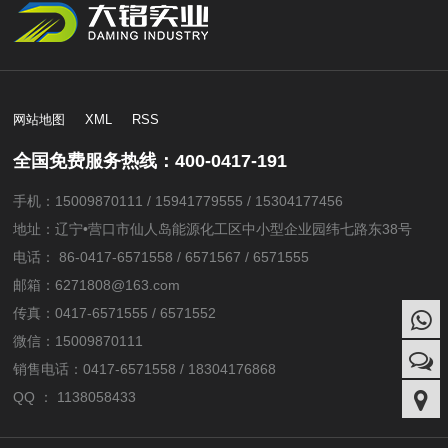
网站地图
XML
RSS
全国免费服务热线：400-0417-191
手机：15009870111 / 15941779555 / 15304177456
地址：辽宁•营口市仙人岛能源化工区中小型企业园纬七路东38号
电话： 86-0417-6571558 / 6571567 / 6571555
邮箱：6271808@163.com
传真：0417-6571555 / 6571552
微信：15009870111
销售电话：0417-6571558 / 18304176868
QQ ： 1138058433