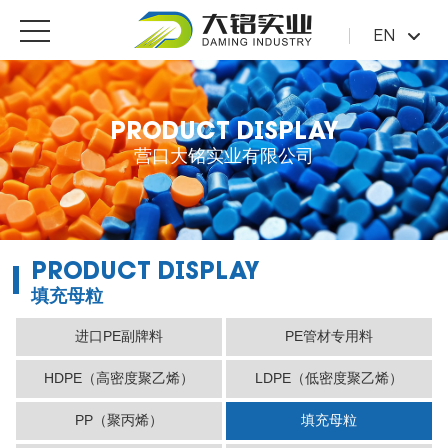
EN
PRODUCT DISPLAY
营口大铭实业有限公司
PRODUCT DISPLAY
填充母粒
进口PE副牌料
PE管材专用料
HDPE（高密度聚乙烯）
LDPE（低密度聚乙烯）
PP（聚丙烯）
填充母粒