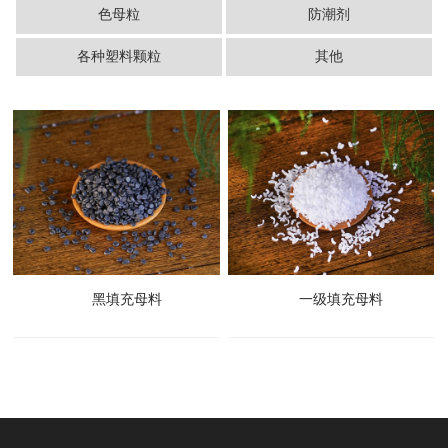
色母粒
防潮剂
各种塑料颗粒
其他
黑填充母料
一级填充母料